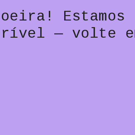
poeira! Estamos 
crível — volte e