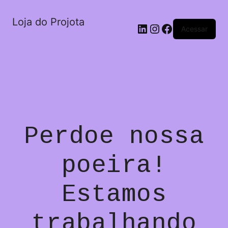
Loja do Projota
LinkedIn
Instagram
Facebook
Acessar
Perdoe nossa
poeira!
Estamos
trabalhando