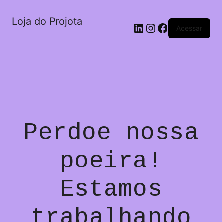
Loja do Projota
LinkedIn
Instagram
Facebook
Acessar
Perdoe nossa
poeira!
Estamos
trabalhando