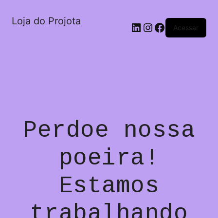
Loja do Projota
LinkedIn
Instagram
Facebook
Acessar
Perdoe nossa
poeira!
Estamos
trabalhando