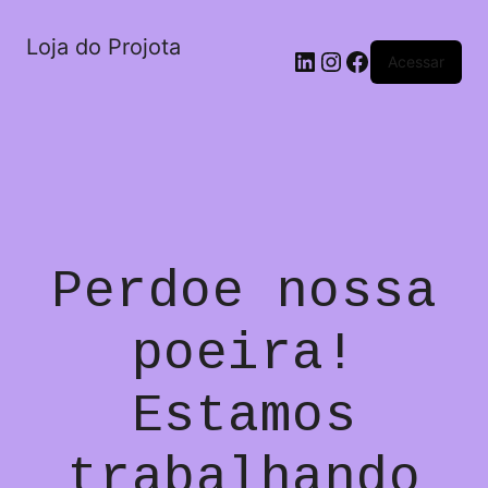
Loja do Projota
LinkedIn
Instagram
Facebook
Acessar
Perdoe nossa
poeira!
Estamos
trabalhando