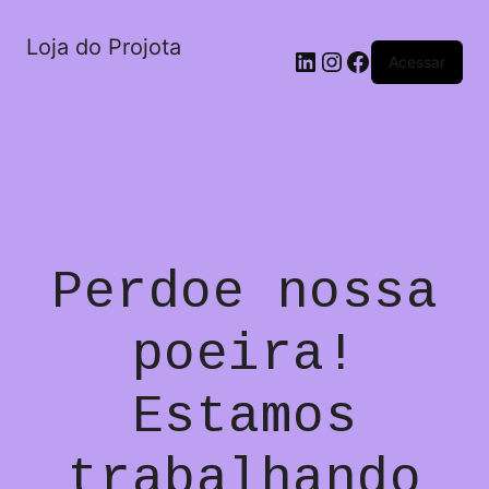
Loja do Projota
LinkedIn
Instagram
Facebook
Acessar
Perdoe nossa
poeira!
Estamos
trabalhando