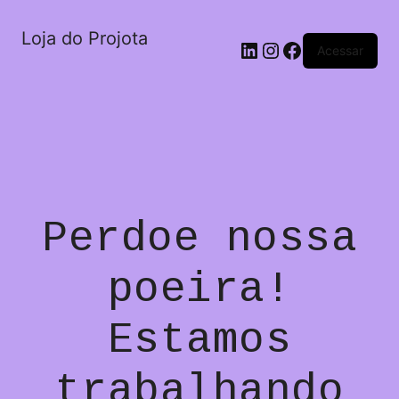
Loja do Projota
LinkedIn
Instagram
Facebook
Acessar
Perdoe nossa
poeira!
Estamos
trabalhando