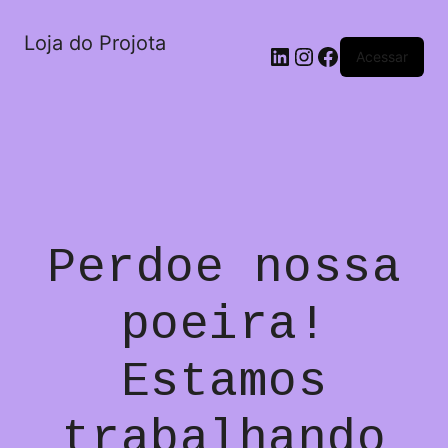
Loja do Projota
LinkedIn
Instagram
Facebook
Acessar
Perdoe nossa
poeira!
Estamos
trabalhando