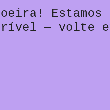
poeira! Estamos 
crível — volte e