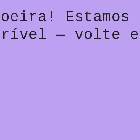
poeira! Estamos 
crível — volte e