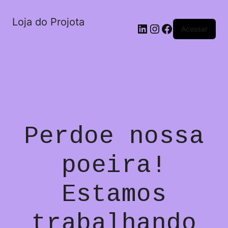
Loja do Projota
LinkedIn
Instagram
Facebook
Acessar
Perdoe nossa
poeira!
Estamos
trabalhando