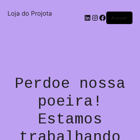
Loja do Projota
LinkedIn
Instagram
Facebook
Acessar
Perdoe nossa
poeira!
Estamos
trabalhando