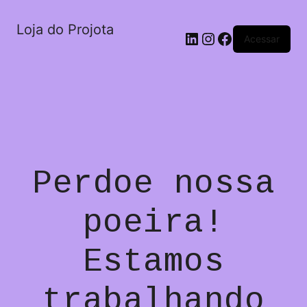
Loja do Projota
LinkedIn
Instagram
Facebook
Acessar
Perdoe nossa
poeira!
Estamos
trabalhando