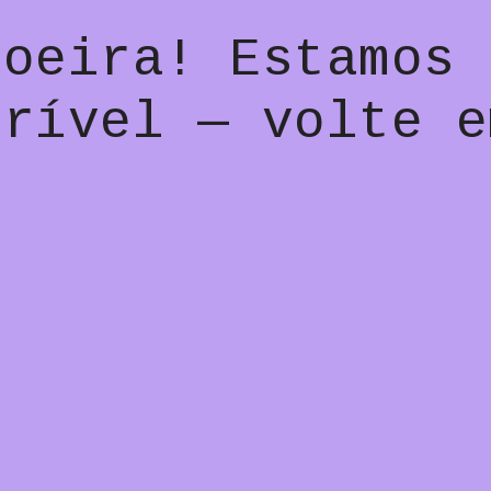
poeira! Estamos 
crível — volte e