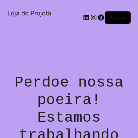
Loja do Projota
LinkedIn
Instagram
Facebook
Acessar
Perdoe nossa
poeira!
Estamos
trabalhando