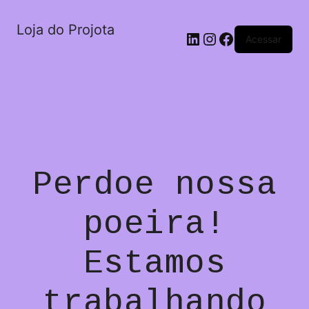
Loja do Projota
LinkedIn
Instagram
Facebook
Acessar
Perdoe nossa
poeira!
Estamos
trabalhando