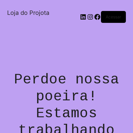
Loja do Projota
LinkedIn
Instagram
Facebook
Acessar
Perdoe nossa
poeira!
Estamos
trabalhando