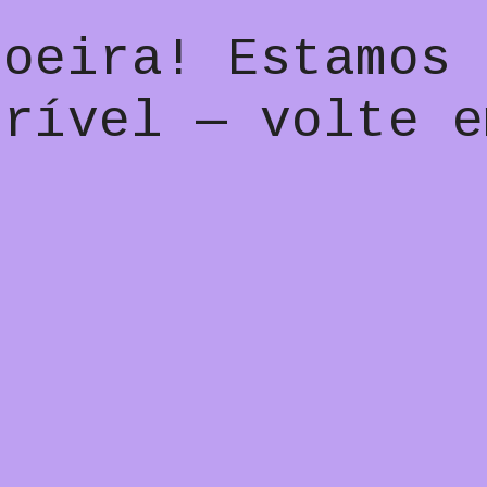
poeira! Estamos 
crível — volte e