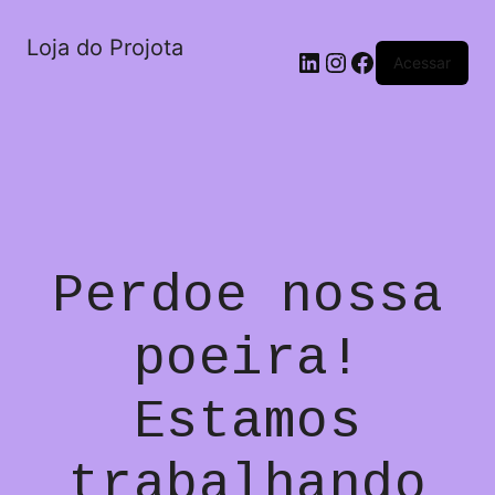
Loja do Projota
LinkedIn
Instagram
Facebook
Acessar
Perdoe nossa
poeira!
Estamos
trabalhando