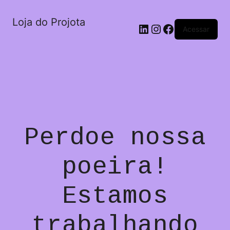
Loja do Projota
LinkedIn
Instagram
Facebook
Acessar
Perdoe nossa
poeira!
Estamos
trabalhando