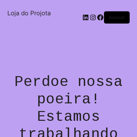
Loja do Projota
LinkedIn
Instagram
Facebook
Acessar
Perdoe nossa
poeira!
Estamos
trabalhando