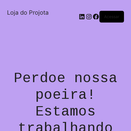
Loja do Projota
LinkedIn
Instagram
Facebook
Acessar
Perdoe nossa
poeira!
Estamos
trabalhando