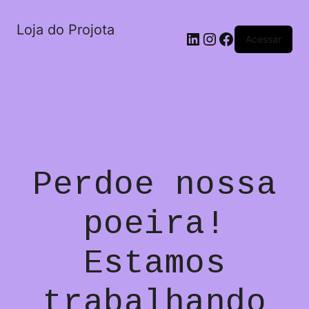
Loja do Projota
LinkedIn
Instagram
Facebook
Acessar
Perdoe nossa
poeira!
Estamos
trabalhando