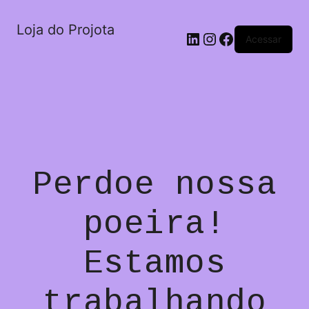
Loja do Projota
LinkedIn
Instagram
Facebook
Acessar
Perdoe nossa
poeira!
Estamos
trabalhando