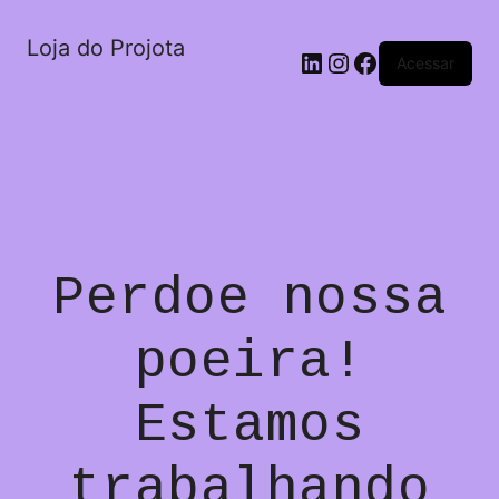
Loja do Projota
LinkedIn
Instagram
Facebook
Acessar
Perdoe nossa
poeira!
Estamos
trabalhando