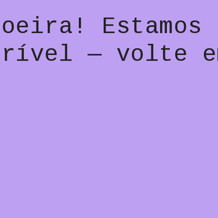
poeira! Estamos 
crível — volte e