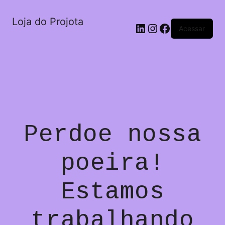
Loja do Projota
LinkedIn
Instagram
Facebook
Acessar
Perdoe nossa
poeira!
Estamos
trabalhando