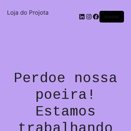
Loja do Projota
LinkedIn
Instagram
Facebook
Acessar
Perdoe nossa
poeira!
Estamos
trabalhando