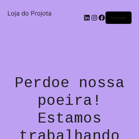
Loja do Projota
LinkedIn
Instagram
Facebook
Acessar
Perdoe nossa
poeira!
Estamos
trabalhando