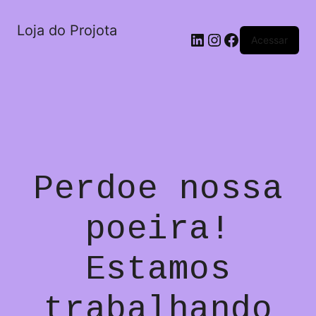
Loja do Projota
LinkedIn
Instagram
Facebook
Acessar
Perdoe nossa
poeira!
Estamos
trabalhando